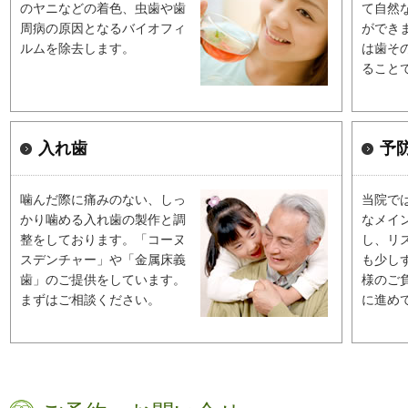
のヤニなどの着色、虫歯や歯
て自然
周病の原因となるバイオフィ
ができ
ルムを除去します。
は歯そ
ること
入れ歯
予
噛んだ際に痛みのない、しっ
当院で
かり噛める入れ歯の製作と調
なメイ
整をしております。「コーヌ
し、リ
スデンチャー」や「金属床義
も少し
歯」のご提供をしています。
様のご
まずはご相談ください。
に進め